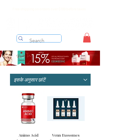
Free shipping on orders over $199 before taxes
Animo Acid
Venn Exosomes