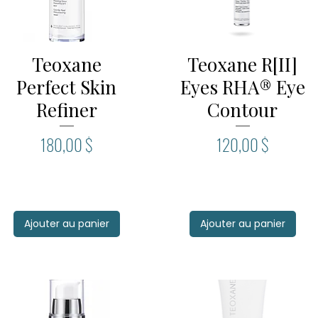
Teoxane
Teoxane R[II]
Aperçu rapide
Aperçu rapide
Perfect Skin
Eyes RHA® Eye
Refiner
Contour
Prix
Prix
180,00 $
120,00 $
Ajouter au panier
Ajouter au panier