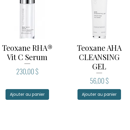
Teoxane RHA®
Teoxane AHA
Aperçu rapide
Aperçu rapide
Vit C Serum
CLEANSING
GEL
Prix
230,00 $
Prix
56,00 $
Ajouter au panier
Ajouter au panier