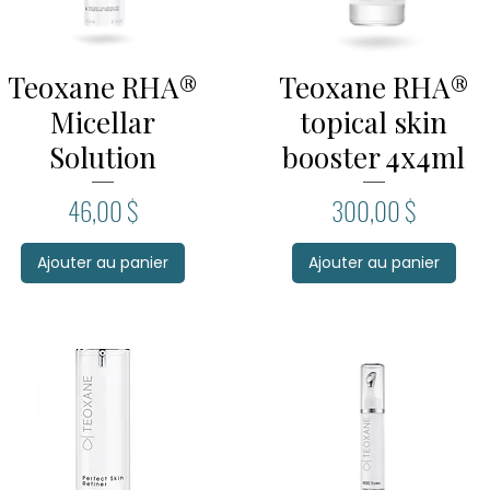
Teoxane RHA®
Teoxane RHA®
Aperçu rapide
Aperçu rapide
Micellar
topical skin
Solution
booster 4x4ml
Prix
Prix
46,00 $
300,00 $
Ajouter au panier
Ajouter au panier