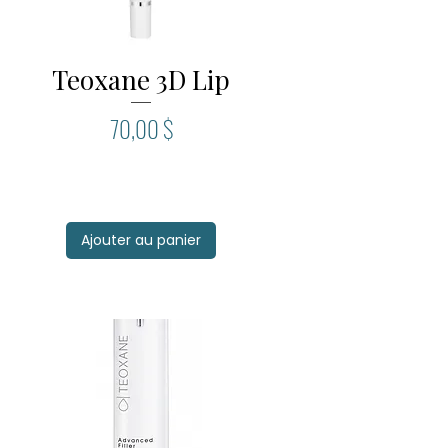
Teoxane 3D Lip
Aperçu rapide
Prix
70,00 $
Ajouter au panier