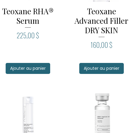
Teoxane RHA®
Teoxane
Aperçu rapide
Aperçu rapide
Serum
Advanced Filler
DRY SKIN
Prix
225,00 $
Prix
160,00 $
Ajouter au panier
Ajouter au panier