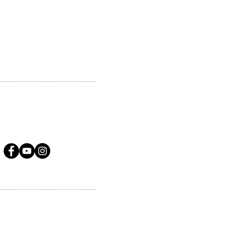
 MARKHAM, ON, L3R5N4
A.COM
LLOW US ON SOCIAL MEDIA