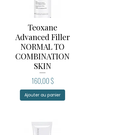
Teoxane
Aperçu rapide
Advanced Filler
NORMAL TO
COMBINATION
SKIN
Prix
160,00 $
Ajouter au panier