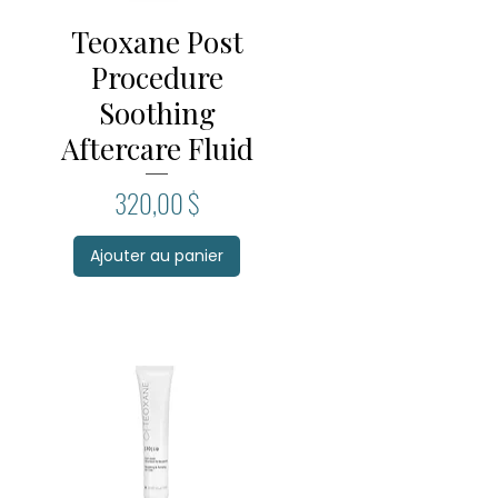
Teoxane Post
Aperçu rapide
Procedure
Soothing
Aftercare Fluid
Prix
320,00 $
Ajouter au panier