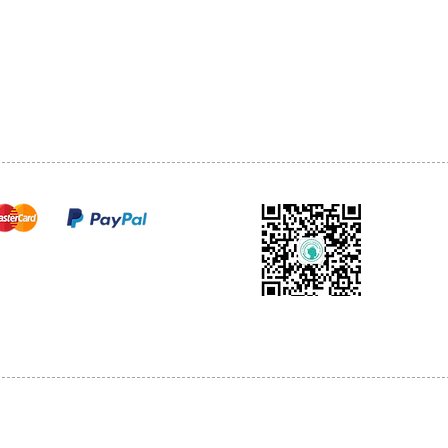
1068-8321 KENNEDY ROAD,
CES
TEL: 905-513-0666
CY
EMAIL:
INFO@COSMOMEDSP
ACT
FO
cure payments
© 2018 by Cosmo Medical Spa.