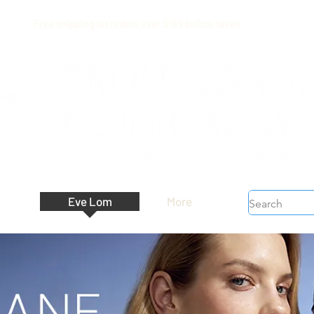
Free shipping on orders over $199 before taxes
Eve Lom
More