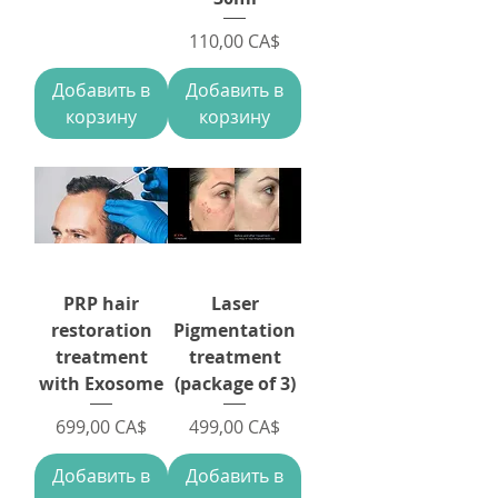
Цена
110,00 CA$
Добавить в
Добавить в
корзину
корзину
PRP hair
Laser
restoration
Pigmentation
treatment
treatment
with Exosome
(package of 3)
Цена
Цена
699,00 CA$
499,00 CA$
Добавить в
Добавить в