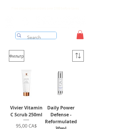
Free shipping on orders over $199 before taxes
Фильтр
Vivier Vitamin
Daily Power
C Scrub 250ml
Defense -
Reformulated
Цена
95,00 CA$
30ml