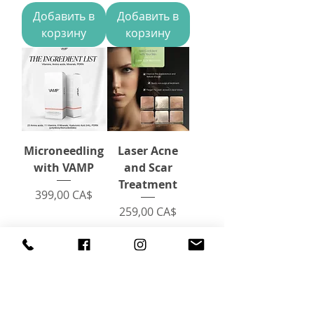
Добавить в
Добавить в
корзину
корзину
Microneedling
Laser Acne
with VAMP
and Scar
Treatment
Цена
399,00 CA$
Цена
259,00 CA$
Добавить в
Добавить в
корзину
корзину