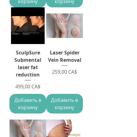
корзину
корзину
SculpSure
Laser Spider
Submental
Vein Removal
laser fat
Цена
259,00 CA$
reduction
Цена
499,00 CA$
Добавить в
Добавить в
корзину
корзину