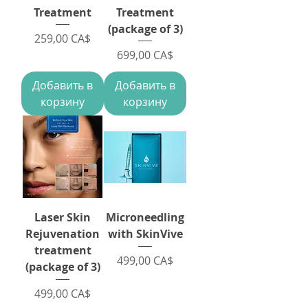
Treatment
Treatment
(package of 3)
Цена
259,00 CA$
Цена
699,00 CA$
Добавить в
Добавить в
корзину
корзину
Laser Skin
Microneedling
Rejuvenation
with SkinVive
treatment
Цена
499,00 CA$
(package of 3)
Цена
499,00 CA$