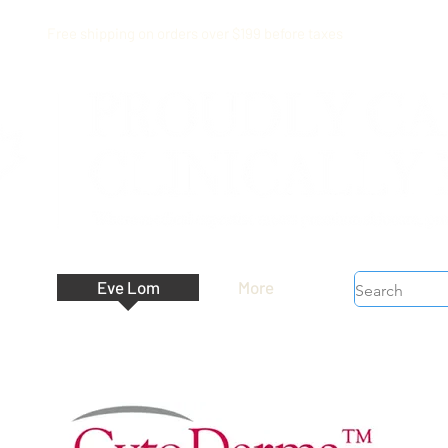
Free shipping on orders over $199 before taxes
Eve Lom
More