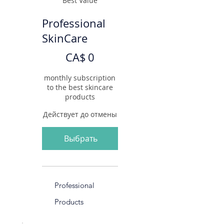
Best Value
Professional
SkinCare
0 CA$
CA$
0
monthly subscription
to the best skincare
products
Действует до отмены
Выбрать
Professional
Products