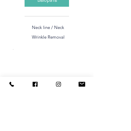
Neck line / Neck
Wrinkle Removal
Best Value
Sculpsure x 3
1 399 CA$
CA$
1 399