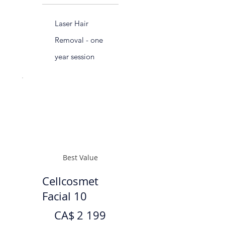
Laser Hair
Removal - one
year session
Best Value
Cellcosmet
Facial 10
2 199 CA$
CA$
2 199