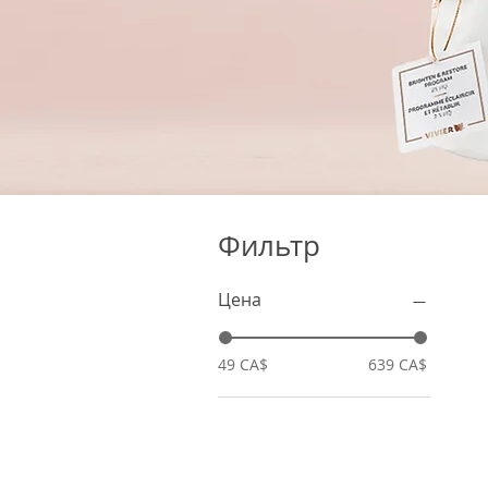
Фильтр
Цена
49 CA$
639 CA$