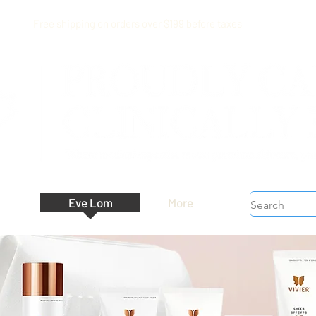
Free shipping on orders over $199 before taxes
Eve Lom
More