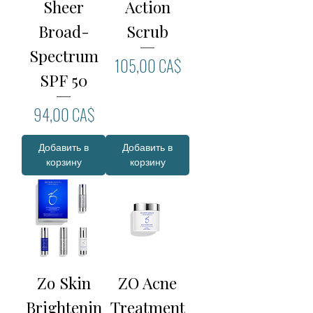
Sheer
Action
Broad-
Scrub
Spectrum
Цена
105,00 CA$
SPF 50
Цена
94,00 CA$
Добавить в
Добавить в
корзину
корзину
Zo Skin
ZO Acne
Brightenin
Treatment