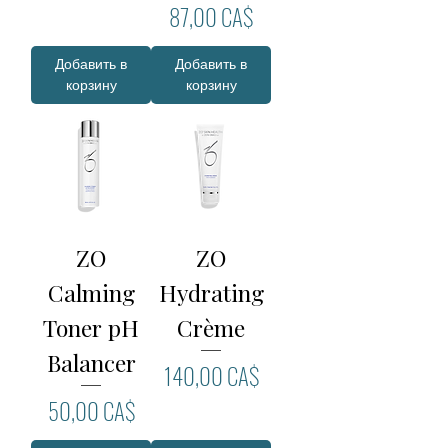
Цена
87,00 CA$
Добавить в
Добавить в
корзину
корзину
ZO
ZO
Calming
Hydrating
Toner pH
Crème
Balancer
Цена
140,00 CA$
Цена
50,00 CA$