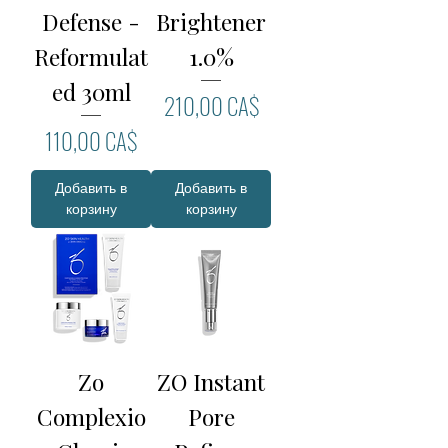
Defense -
Brightener
Reformulat
1.0%
ed 30ml
Цена
210,00 CA$
Цена
110,00 CA$
Добавить в
Добавить в
корзину
корзину
Zo
ZO Instant
Complexio
Pore