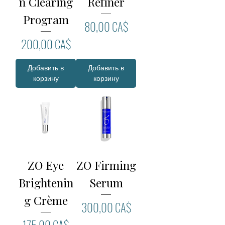
n Clearing
Refiner
Program
Цена
80,00 CA$
Цена
200,00 CA$
Добавить в
Добавить в
корзину
корзину
ZO Eye
ZO Firming
Brightenin
Serum
g Crème
Цена
300,00 CA$
Цена
175,00 CA$