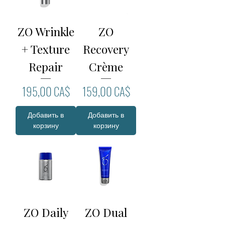
ZO Wrinkle
ZO
+ Texture
Recovery
Repair
Crème
Цена
Цена
195,00 CA$
159,00 CA$
Добавить в
Добавить в
корзину
корзину
ZO Daily
ZO Dual