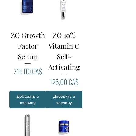
ZO Growth
ZO 10%
Factor
Vitamin C
Serum
Self-
Activating
Цена
215,00 CA$
Цена
125,00 CA$
Добавить в
Добавить в
корзину
корзину