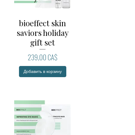
bioeffect skin
Быстрый просмотр
saviors holiday
gift set
Цена
239,00 CA$
Добавить в корзину