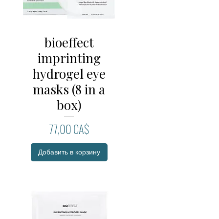
bioeffect
Быстрый просмотр
imprinting
hydrogel eye
masks (8 in a
box)
Цена
77,00 CA$
Добавить в корзину