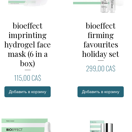
bioeffect
bioeffect
Быстрый просмотр
Быстрый просмотр
imprinting
firming
hydrogel face
favourites
mask (6 in a
holiday set
box)
Цена
299,00 CA$
Цена
115,00 CA$
Добавить в корзину
Добавить в корзину