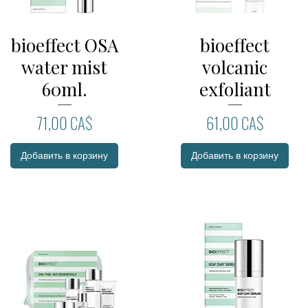
bioeffect OSA
bioeffect
Быстрый просмотр
Быстрый просмотр
water mist
volcanic
60ml.
exfoliant
Цена
Цена
71,00 CA$
61,00 CA$
Добавить в корзину
Добавить в корзину