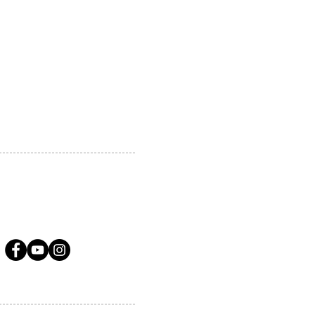
 MARKHAM, ON, L3R5N4
A.COM
LLOW US ON SOCIAL MEDIA