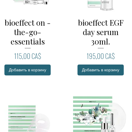
bioeffect on -
bioeffect EGF
Быстрый просмотр
Быстрый просмотр
the-go-
day serum
essentials
30ml.
Цена
Цена
115,00 CA$
195,00 CA$
Добавить в корзину
Добавить в корзину