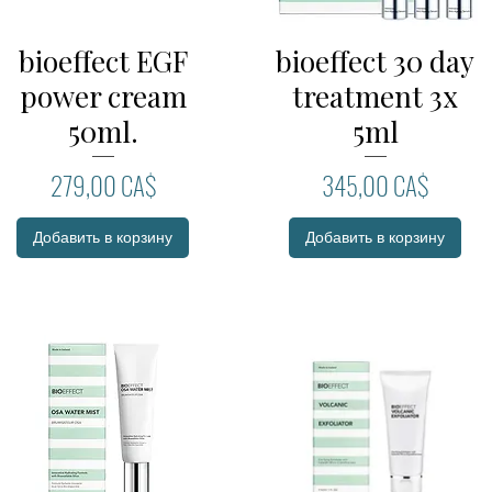
bioeffect EGF
bioeffect 30 day
Быстрый просмотр
Быстрый просмотр
power cream
treatment 3x
50ml.
5ml
Цена
Цена
279,00 CA$
345,00 CA$
Добавить в корзину
Добавить в корзину