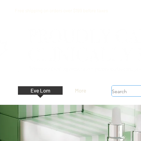
Free shipping on orders over $199 before taxes
Eve Lom
More