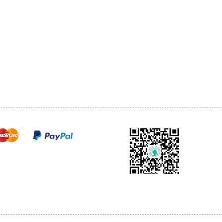
1068-8321 KENNEDY ROAD,
CES
TEL: 905-513-0666
CY
EMAIL:
INFO@COSMOMEDSP
ACT
FO
cure payments