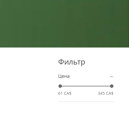
Фильтр
Цена
61 CA$
345 CA$