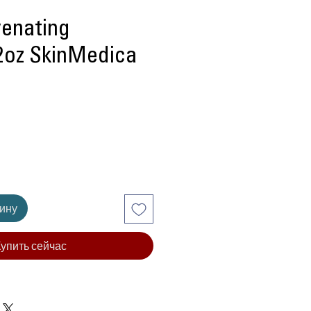
enating
2oz SkinMedica
ена
зину
упить сейчас