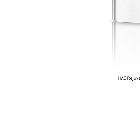
HA5 Rejuve
ABOUT US
SERVI
SHOP
POLI