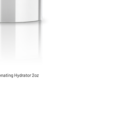
nating Hydrator 2oz
1068-8321 KENNEDY ROAD,
CES
TEL: 905-513-0666
CY