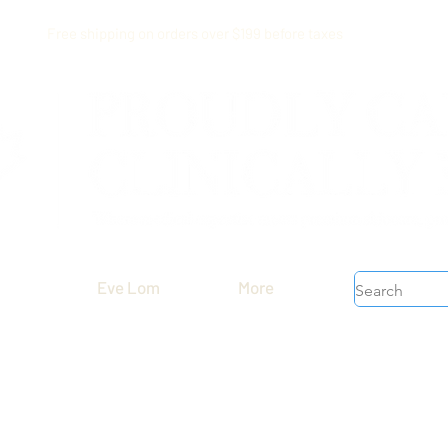
Free shipping on orders over $199 before taxes
Eve Lom
More