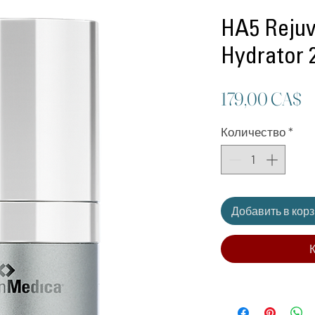
HA5 Rejuv
Hydrator 
Ц
179,00 CA$
Количество
*
Добавить в кор
К