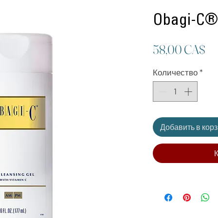
Obagi-C® 
Ц
58,00 CA$
Количество
*
Добавить в кор
К