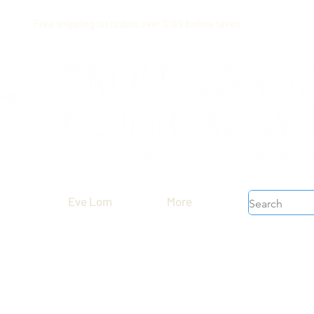
Free shipping on orders over $199 before taxes
Eve Lom
More