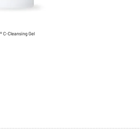
® C-Cleansing Gel
1068-8321 KENNEDY ROAD,
CES
TEL: 905-513-0666
CY
EMAIL:
INFO@COSMOMEDSP
ACT