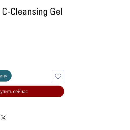
C-Cleansing Gel
ена
зину
упить сейчас