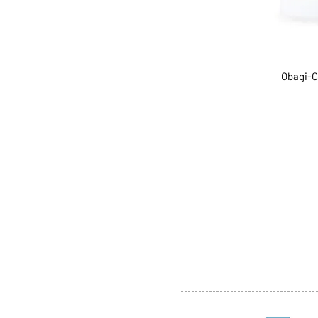
Obagi-C
ABOUT US
SERVI
SHOP
POLI
PRODUCTS
CONT